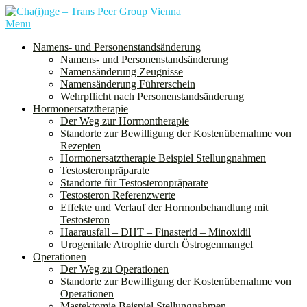
Skip
to
Menu
Cha(i)nge ist ein Verein für alle Menschen, denen bei der Geburt das
content
Geschlecht “weiblich” zugeordnet wurde und die sich mit diesem
Namens- und Personenstandsänderung
nicht oder nur teilweise identifizieren. Dies schließt nicht nur trans
Namens- und Personenstandsänderung
Männer, sondern auch nichtbinäre und genderqueere Personen ein.
Namensänderung Zeugnisse
Namensänderung Führerschein
Wehrpflicht nach Personenstandsänderung
Hormonersatztherapie
Der Weg zur Hormontherapie
Standorte zur Bewilligung der Kostenübernahme von
Rezepten
Hormonersatztherapie Beispiel Stellungnahmen
Testosteronpräparate
Standorte für Testosteronpräparate
Testosteron Referenzwerte
Effekte und Verlauf der Hormonbehandlung mit
Testosteron
Haarausfall – DHT – Finasterid – Minoxidil
Urogenitale Atrophie durch Östrogenmangel
Operationen
Der Weg zu Operationen
Standorte zur Bewilligung der Kostenübernahme von
Operationen
Mastektomie Beispiel Stellungnahmen