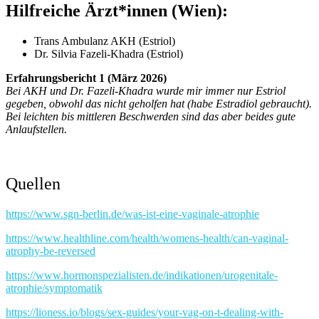
Hilfreiche Ärzt*innen (Wien):
Trans Ambulanz AKH (Estriol)
Dr. Silvia Fazeli-Khadra (Estriol)
Erfahrungsbericht 1 (März 2026)
Bei AKH und Dr. Fazeli-Khadra wurde mir immer nur Estriol
gegeben, obwohl das nicht geholfen hat (habe Estradiol gebraucht).
Bei leichten bis mittleren Beschwerden sind das aber beides gute
Anlaufstellen.
Quellen
https://www.sgn-berlin.de/was-ist-eine-vaginale-atrophie
https://www.healthline.com/health/womens-health/can-vaginal-
atrophy-be-reversed
https://www.hormonspezialisten.de/indikationen/urogenitale-
atrophie/symptomatik
https://lioness.io/blogs/sex-guides/your-vag-on-t-dealing-with-