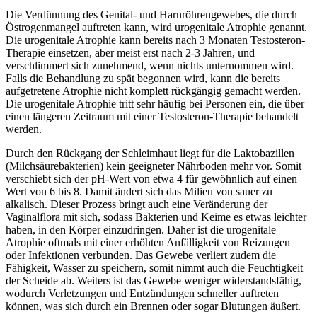
Die Verdünnung des Genital- und Harnröhrengewebes, die durch
Östrogenmangel auftreten kann, wird urogenitale Atrophie genannt.
Die urogenitale Atrophie kann bereits nach 3 Monaten Testosteron-
Therapie einsetzen, aber meist erst nach 2-3 Jahren, und
verschlimmert sich zunehmend, wenn nichts unternommen wird.
Falls die Behandlung zu spät begonnen wird, kann die bereits
aufgetretene Atrophie nicht komplett rückgängig gemacht werden.
Die urogenitale Atrophie tritt sehr häufig bei Personen ein, die über
einen längeren Zeitraum mit einer Testosteron-Therapie behandelt
werden.
Durch den Rückgang der Schleimhaut liegt für die Laktobazillen
(Milchsäurebakterien) kein geeigneter Nährboden mehr vor. Somit
verschiebt sich der pH-Wert von etwa 4 für gewöhnlich auf einen
Wert von 6 bis 8. Damit ändert sich das Milieu von sauer zu
alkalisch. Dieser Prozess bringt auch eine Veränderung der
Vaginalflora mit sich, sodass Bakterien und Keime es etwas leichter
haben, in den Körper einzudringen. Daher ist die urogenitale
Atrophie oftmals mit einer erhöhten Anfälligkeit von Reizungen
oder Infektionen verbunden. Das Gewebe verliert zudem die
Fähigkeit, Wasser zu speichern, somit nimmt auch die Feuchtigkeit
der Scheide ab. Weiters ist das Gewebe weniger widerstandsfähig,
wodurch Verletzungen und Entzündungen schneller auftreten
können, was sich durch ein Brennen oder sogar Blutungen äußert.