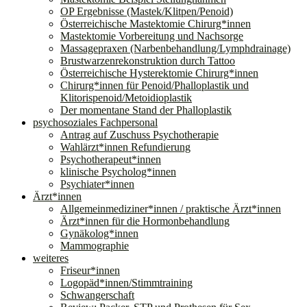
OP Ergebnisse (Mastek/Klitpen/Penoid)
Österreichische Mastektomie Chirurg*innen
Mastektomie Vorbereitung und Nachsorge
Massagepraxen (Narbenbehandlung/Lymphdrainage)
Brustwarzenrekonstruktion durch Tattoo
Österreichische Hysterektomie Chirurg*innen
Chirurg*innen für Penoid/Phalloplastik und
Klitorispenoid/Metoidioplastik
Der momentane Stand der Phalloplastik
psychosoziales Fachpersonal
Antrag auf Zuschuss Psychotherapie
Wahlärzt*innen Refundierung
Psychotherapeut*innen
klinische Psycholog*innen
Psychiater*innen
Ärzt*innen
Allgemeinmediziner*innen / praktische Ärzt*innen
Ärzt*innen für die Hormonbehandlung
Gynäkolog*innen
Mammographie
weiteres
Friseur*innen
Logopäd*innen/Stimmtraining
Schwangerschaft