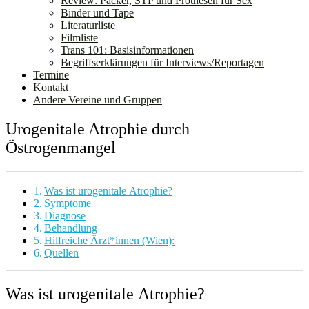
Review: Packer, STP und Prothesen für Sex
Binder und Tape
Literaturliste
Filmliste
Trans 101: Basisinformationen
Begriffserklärungen für Interviews/Reportagen
Termine
Kontakt
Andere Vereine und Gruppen
Urogenitale Atrophie durch
Östrogenmangel
Was ist urogenitale Atrophie?
Symptome
Diagnose
Behandlung
Hilfreiche Ärzt*innen (Wien):
Quellen
Was ist urogenitale Atrophie?