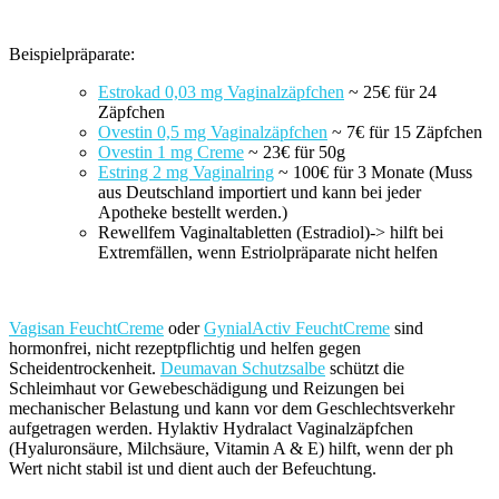
Beispielpräparate:
Estrokad 0,03 mg Vaginalzäpfchen
~ 25€ für 24
Zäpfchen
Ovestin 0,5 mg Vaginalzäpfchen
~ 7€ für 15 Zäpfchen
Ovestin 1 mg Creme
~ 23€ für 50g
Estring 2 mg Vaginalring
~ 100€ für 3 Monate (Muss
aus Deutschland importiert und kann bei jeder
Apotheke bestellt werden.)
Rewellfem Vaginaltabletten (Estradiol)-> hilft bei
Extremfällen, wenn Estriolpräparate nicht helfen
Vagisan FeuchtCreme
oder
GynialActiv FeuchtCreme
sind
hormonfrei, nicht rezeptpflichtig und helfen gegen
Scheidentrockenheit.
Deumavan Schutzsalbe
schützt die
Schleimhaut vor Gewebeschädigung und Reizungen bei
mechanischer Belastung und kann vor dem Geschlechtsverkehr
aufgetragen werden. Hylaktiv Hydralact Vaginalzäpfchen
(Hyaluronsäure, Milchsäure, Vitamin A & E) hilft, wenn der ph
Wert nicht stabil ist und dient auch der Befeuchtung.