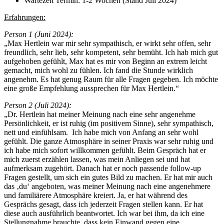
Wartezeit Termin: 1-2 Wochen (Stand Juli 2024)
Erfahrungen:
Person 1 (Juni 2024):
„Max Hertlein war mir sehr sympathisch, er wirkt sehr offen, sehr
freundlich, sehr lieb, sehr kompetent, sehr bemüht. Ich hab mich gut
aufgehoben gefühlt, Max hat es mir von Beginn an extrem leicht
gemacht, mich wohl zu fühlen. Ich fand die Stunde wirklich
angenehm. Es hat genug Raum für alle Fragen gegeben. Ich möchte
eine große Empfehlung aussprechen für Max Hertlein.“
Person 2 (Juli 2024):
„Dr. Hertlein hat meiner Meinung nach eine sehr angenehme
Persönlichkeit, er ist ruhig (im positivem Sinne), sehr sympathisch,
nett und einfühlsam. Ich habe mich von Anfang an sehr wohl
gefühlt. Die ganze Atmosphäre in seiner Praxis war sehr ruhig und
ich habe mich sofort willkommen gefühlt. Beim Gespräch hat er
mich zuerst erzählen lassen, was mein Anliegen sei und hat
aufmerksam zugehört. Danach hat er noch passende follow-up
Fragen gestellt, um sich ein gutes Bild zu machen. Er hat mir auch
das ‚du‘ angeboten, was meiner Meinung nach eine angenehmere
und familiärere Atmosphäre kreiert. Ja, er hat während des
Gesprächs gesagt, dass ich jederzeit Fragen stellen kann. Er hat
diese auch ausführlich beantwortet. Ich war bei ihm, da ich eine
Stellungnahme brauchte, dass kein Einwand gegen eine