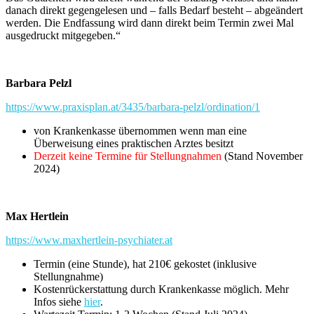
danach direkt gegengelesen und – falls Bedarf besteht – abgeändert
werden. Die Endfassung wird dann direkt beim Termin zwei Mal
ausgedruckt mitgegeben.“
Barbara Pelzl
https://www.praxisplan.at/3435/barbara-pelzl/ordination/1
von Krankenkasse übernommen wenn man eine
Überweisung eines praktischen Arztes besitzt
Derzeit keine Termine für Stellungnahmen
(Stand November
2024)
Max Hertlein
https://www.maxhertlein-psychiater.at
Termin (eine Stunde), hat 210€ gekostet (inklusive
Stellungnahme)
Kostenrückerstattung durch Krankenkasse möglich. Mehr
Infos siehe
hier
.