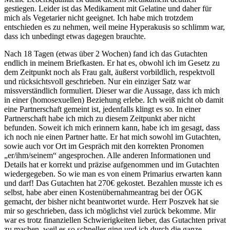
gestiegen. Leider ist das Medikament mit Gelatine und daher für
mich als Vegetarier nicht geeignet. Ich habe mich trotzdem
entschieden es zu nehmen, weil meine Hyperakusis so schlimm war,
dass ich unbedingt etwas dagegen brauchte.
Nach 18 Tagen (etwas über 2 Wochen) fand ich das Gutachten
endlich in meinem Briefkasten. Er hat es, obwohl ich im Gesetz zu
dem Zeitpunkt noch als Frau galt, äußerst vorbildlich, respektvoll
und rücksichtsvoll geschrieben. Nur ein einziger Satz war
missverständlich formuliert. Dieser war die Aussage, dass ich mich
in einer (homosexuellen) Beziehung erlebe. Ich weiß nicht ob damit
eine Partnerschaft gemeint ist, jedenfalls klingt es so. In einer
Partnerschaft habe ich mich zu diesem Zeitpunkt aber nicht
befunden. Soweit ich mich erinnern kann, habe ich im gesagt, dass
ich noch nie einen Partner hatte. Er hat mich sowohl im Gutachten,
sowie auch vor Ort im Gespräch mit den korrekten Pronomen
„er/ihm/seinem“ angesprochen. Alle anderen Informationen und
Details hat er korrekt und präzise aufgenommen und im Gutachten
wiedergegeben. So wie man es von einem Primarius erwarten kann
und darf! Das Gutachten hat 270€ gekostet. Bezahlen musste ich es
selbst, habe aber einen Kostenübernahmeantrag bei der ÖGK
gemacht, der bisher nicht beantwortet wurde. Herr Poszvek hat sie
mir so geschrieben, dass ich möglichst viel zurück bekomme. Mir
war es trotz finanziellen Schwierigkeiten lieber, das Gutachten privat
zu machen, weil es so schneller ging und ich durch die ganze