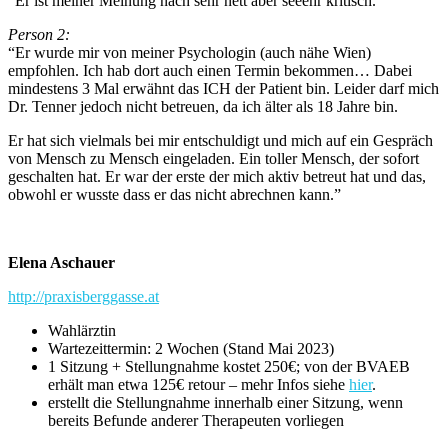
“Er ist meiner Meinung nach sehr nett aber seeehr kritisch.”
Person 2:
“Er wurde mir von meiner Psychologin (auch nähe Wien)
empfohlen. Ich hab dort auch einen Termin bekommen… Dabei
mindestens 3 Mal erwähnt das ICH der Patient bin. Leider darf mich
Dr. Tenner jedoch nicht betreuen, da ich älter als 18 Jahre bin.
Er hat sich vielmals bei mir entschuldigt und mich auf ein Gespräch
von Mensch zu Mensch eingeladen. Ein toller Mensch, der sofort
geschalten hat. Er war der erste der mich aktiv betreut hat und das,
obwohl er wusste dass er das nicht abrechnen kann.”
Elena Aschauer
http://praxisberggasse.at
Wahlärztin
Wartezeittermin: 2 Wochen (Stand Mai 2023)
1 Sitzung + Stellungnahme kostet 250€; von der BVAEB
erhält man etwa 125€ retour – mehr Infos siehe
hier
.
erstellt die Stellungnahme innerhalb einer Sitzung, wenn
bereits Befunde anderer Therapeuten vorliegen