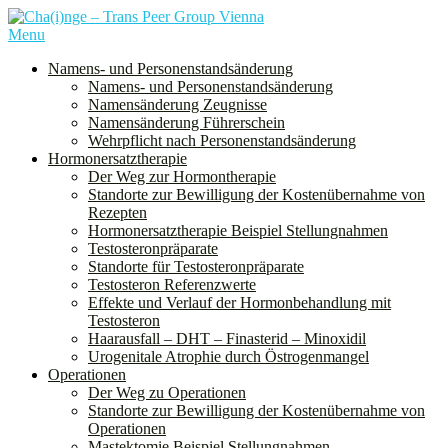
Skip
to
Menu
Cha(i)nge ist ein Verein für alle Menschen, denen bei der Geburt das
content
Geschlecht “weiblich” zugeordnet wurde und die sich mit diesem
Namens- und Personenstandsänderung
nicht oder nur teilweise identifizieren. Dies schließt nicht nur trans
Namens- und Personenstandsänderung
Männer, sondern auch nichtbinäre und genderqueere Personen ein.
Namensänderung Zeugnisse
Namensänderung Führerschein
Wehrpflicht nach Personenstandsänderung
Hormonersatztherapie
Der Weg zur Hormontherapie
Standorte zur Bewilligung der Kostenübernahme von
Rezepten
Hormonersatztherapie Beispiel Stellungnahmen
Testosteronpräparate
Standorte für Testosteronpräparate
Testosteron Referenzwerte
Effekte und Verlauf der Hormonbehandlung mit
Testosteron
Haarausfall – DHT – Finasterid – Minoxidil
Urogenitale Atrophie durch Östrogenmangel
Operationen
Der Weg zu Operationen
Standorte zur Bewilligung der Kostenübernahme von
Operationen
Mastektomie Beispiel Stellungnahmen