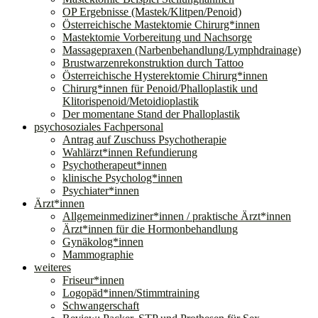
OP Ergebnisse (Mastek/Klitpen/Penoid)
Österreichische Mastektomie Chirurg*innen
Mastektomie Vorbereitung und Nachsorge
Massagepraxen (Narbenbehandlung/Lymphdrainage)
Brustwarzenrekonstruktion durch Tattoo
Österreichische Hysterektomie Chirurg*innen
Chirurg*innen für Penoid/Phalloplastik und
Klitorispenoid/Metoidioplastik
Der momentane Stand der Phalloplastik
psychosoziales Fachpersonal
Antrag auf Zuschuss Psychotherapie
Wahlärzt*innen Refundierung
Psychotherapeut*innen
klinische Psycholog*innen
Psychiater*innen
Ärzt*innen
Allgemeinmediziner*innen / praktische Ärzt*innen
Ärzt*innen für die Hormonbehandlung
Gynäkolog*innen
Mammographie
weiteres
Friseur*innen
Logopäd*innen/Stimmtraining
Schwangerschaft