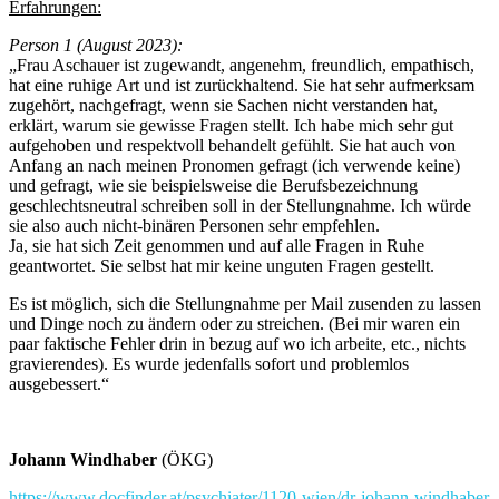
Erfahrungen:
Person 1 (August 2023):
„Frau Aschauer ist zugewandt, angenehm, freundlich, empathisch,
hat eine ruhige Art und ist zurückhaltend. Sie hat sehr aufmerksam
zugehört, nachgefragt, wenn sie Sachen nicht verstanden hat,
erklärt, warum sie gewisse Fragen stellt. Ich habe mich sehr gut
aufgehoben und respektvoll behandelt gefühlt. Sie hat auch von
Anfang an nach meinen Pronomen gefragt (ich verwende keine)
und gefragt, wie sie beispielsweise die Berufsbezeichnung
geschlechtsneutral schreiben soll in der Stellungnahme. Ich würde
sie also auch nicht-binären Personen sehr empfehlen.
Ja, sie hat sich Zeit genommen und auf alle Fragen in Ruhe
geantwortet. Sie selbst hat mir keine unguten Fragen gestellt.
Es ist möglich, sich die Stellungnahme per Mail zusenden zu lassen
und Dinge noch zu ändern oder zu streichen. (Bei mir waren ein
paar faktische Fehler drin in bezug auf wo ich arbeite, etc., nichts
gravierendes). Es wurde jedenfalls sofort und problemlos
ausgebessert.“
Johann Windhaber
(ÖKG)
https://www.docfinder.at/psychiater/1120-wien/dr-johann-windhaber