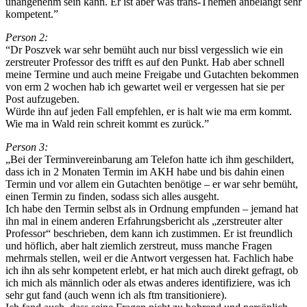
unangenehm sein kann. Er ist aber was trans-Themen anbelangt sehr
kompetent.”
Person 2:
“Dr Poszvek war sehr bemüht auch nur bissl vergesslich wie ein
zerstreuter Professor des trifft es auf den Punkt. Hab aber schnell
meine Termine und auch meine Freigabe und Gutachten bekommen
von erm 2 wochen hab ich gewartet weil er vergessen hat sie per
Post aufzugeben.
Würde ihn auf jeden Fall empfehlen, er is halt wie ma erm kommt.
Wie ma in Wald rein schreit kommt es zurück.”
Person 3:
„Bei der Terminvereinbarung am Telefon hatte ich ihm geschildert,
dass ich in 2 Monaten Termin im AKH habe und bis dahin einen
Termin und vor allem ein Gutachten benötige – er war sehr bemüht,
einen Termin zu finden, sodass sich alles ausgeht.
Ich habe den Termin selbst als in Ordnung empfunden – jemand hat
ihn mal in einem anderen Erfahrungsbericht als „zerstreuter alter
Professor“ beschrieben, dem kann ich zustimmen. Er ist freundlich
und höflich, aber halt ziemlich zerstreut, muss manche Fragen
mehrmals stellen, weil er die Antwort vergessen hat. Fachlich habe
ich ihn als sehr kompetent erlebt, er hat mich auch direkt gefragt, ob
ich mich als männlich oder als etwas anderes identifiziere, was ich
sehr gut fand (auch wenn ich als ftm transitioniere).