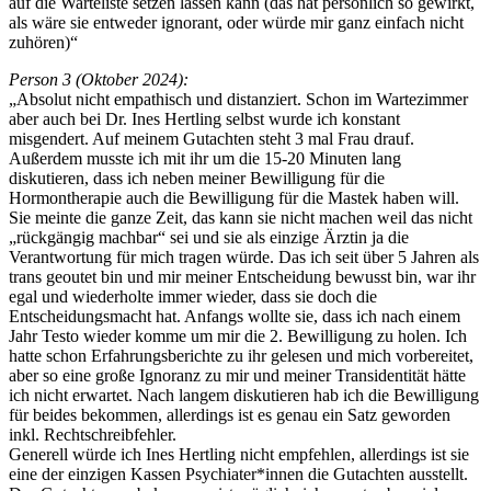
auf die Warteliste setzen lassen kann (das hat persönlich so gewirkt,
als wäre sie entweder ignorant, oder würde mir ganz einfach nicht
zuhören)“
Person 3 (Oktober 2024):
„
Absolut nicht empathisch und distanziert. Schon im Wartezimmer
aber auch bei Dr. Ines Hertling selbst wurde ich konstant
misgendert. Auf meinem Gutachten steht 3 mal Frau drauf.
Außerdem musste ich mit ihr um die 15-20 Minuten lang
diskutieren, dass ich neben meiner Bewilligung für die
Hormontherapie auch die Bewilligung für die Mastek haben will.
Sie meinte die ganze Zeit, das kann sie nicht machen weil das nicht
„rückgängig machbar“ sei und sie als einzige Ärztin ja die
Verantwortung für mich tragen würde. Das ich seit über 5 Jahren als
trans geoutet bin und mir meiner Entscheidung bewusst bin, war ihr
egal und wiederholte immer wieder, dass sie doch die
Entscheidungsmacht hat. Anfangs wollte sie, dass ich nach einem
Jahr Testo wieder komme um mir die 2. Bewilligung zu holen. Ich
hatte schon Erfahrungsberichte zu ihr gelesen und mich vorbereitet,
aber so eine große Ignoranz zu mir und meiner Transidentität hätte
ich nicht erwartet. Nach langem diskutieren hab ich die Bewilligung
für beides bekommen, allerdings ist es genau ein Satz geworden
inkl. Rechtschreibfehler.
Generell würde ich Ines Hertling nicht empfehlen, allerdings ist sie
eine der einzigen Kassen Psychiater*innen die Gutachten ausstellt.