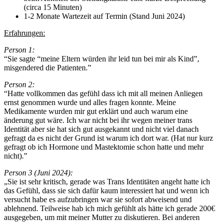
(circa 15 Minuten)
1-2 Monate Wartezeit auf Termin (Stand Juni 2024)
Erfahrungen:
Person 1:
“Sie sagte “meine Eltern würden ihr leid tun bei mir als Kind”,
misgendered die Patienten.”
Person 2:
“Hatte vollkommen das gefühl dass ich mit all meinen Anliegen
ernst genommen wurde und alles fragen konnte. Meine
Medikamente wurden mir gut erklärt und auch warum eine
änderung gut wäre. Ich war nicht bei ihr wegen meiner trans
Identität aber sie hat sich gut ausgekannt und nicht viel danach
gefragt da es nicht der Grund ist warum ich dort war. (Hat nur kurz
gefragt ob ich Hormone und Mastektomie schon hatte und mehr
nicht).”
Person 3 (Juni 2024):
„Sie ist sehr kritisch, gerade was Trans Identitäten angeht hatte ich
das Gefühl, dass sie sich dafür kaum interessiert hat und wenn ich
versucht habe es aufzubringen war sie sofort abweisend und
ablehnend. Teilweise hab ich mich gefühlt als hätte ich gerade 200€
ausgegeben, um mit meiner Mutter zu diskutieren. Bei anderen