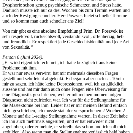
Dysphorie schon genug psychische Schmerzen und Stress hatte.
Dadurch musste ich nur ca drei Wochen bis zum Termin warten und
auch der Rest ging schneller. Herr Poszvek bietet schnelle Termine
und so kommt man auch schneller ans Ziel!
Von mir gibt es eine absolute Empfehlung! Prim. Dr. Poszvek ist
sehr respektvoll, rücksichtsvoll, verständnisvoll, offenherzig, lieb
und freundlich. Er respektiert jede Geschlechtsidentität und jede Art
von Sexualität
.“
Person 6 (Juni 2024):
„Er wirkt eigentlich recht nett, ich hatte bezüglich trans keine
Probleme mit ihm.
Er war nur etwas verwirrt, hat mir mehrmals dieselben Fragen
gestellt und sehr leicht abgelenkt. Er begann aber nach ca. 10min
mir zu sagen, ich hätte keine Depressionen, weil ich zu glücklich
aussehe und hat mir dann auch ohne Fragen eine Überweisung für
eine Diagnostik geschrieben, weil er mit meinen momentanigen
Diagnosen nicht zufrieden war. Ich war für die Stellungnahme für
die Mastektomie bei ihm. Leider hat er mir meinen Befund einfach
nicht geschrieben, ich musste statt der versprochenen 2 Wochen 2
Monate auf die 1-seitige Stellungnahme warten. In dieser Zeit habe
ich ihn auch mehrmals angerufen, und er hat entweder nicht
abgehoben, oder er meinte, er schreibt das schon und ich soll mich
gedulden. Also wenn man die Stellungnahme verlässlich bald haben