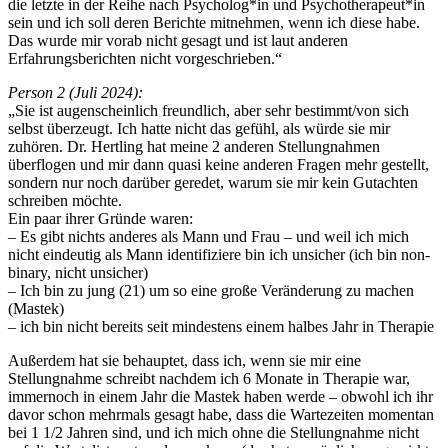
die letzte in der Reihe nach Psycholog*in und Psychotherapeut*in
sein und ich soll deren Berichte mitnehmen, wenn ich diese habe.
Das wurde mir vorab nicht gesagt und ist laut anderen
Erfahrungsberichten nicht vorgeschrieben.“
Person 2 (Juli 2024):
„Sie ist augenscheinlich freundlich, aber sehr bestimmt/von sich
selbst überzeugt. Ich hatte nicht das gefühl, als würde sie mir
zuhören. Dr. Hertling hat meine 2 anderen Stellungnahmen
überflogen und mir dann quasi keine anderen Fragen mehr gestellt,
sondern nur noch darüber geredet, warum sie mir kein Gutachten
schreiben möchte.
Ein paar ihrer Gründe waren:
– Es gibt nichts anderes als Mann und Frau – und weil ich mich
nicht eindeutig als Mann identifiziere bin ich unsicher (ich bin non-
binary, nicht unsicher)
– Ich bin zu jung (21) um so eine große Veränderung zu machen
(Mastek)
– ich bin nicht bereits seit mindestens einem halbes Jahr in Therapie
Außerdem hat sie behauptet, dass ich, wenn sie mir eine
Stellungnahme schreibt nachdem ich 6 Monate in Therapie war,
immernoch in einem Jahr die Mastek haben werde – obwohl ich ihr
davor schon mehrmals gesagt habe, dass die Wartezeiten momentan
bei 1 1/2 Jahren sind, und ich mich ohne die Stellungnahme nicht