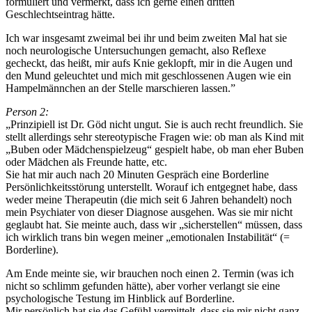
formuliert und vermerkt, dass ich gerne einen dritten
Geschlechtseintrag hätte.
Ich war insgesamt zweimal bei ihr und beim zweiten Mal hat sie
noch neurologische Untersuchungen gemacht, also Reflexe
gecheckt, das heißt, mir aufs Knie geklopft, mir in die Augen und
den Mund geleuchtet und mich mit geschlossenen Augen wie ein
Hampelmännchen an der Stelle marschieren lassen.”
Person 2:
„Prinzipiell ist Dr. Göd nicht ungut. Sie is auch recht freundlich. Sie
stellt allerdings sehr stereotypische Fragen wie: ob man als Kind mit
„Buben oder Mädchenspielzeug“ gespielt habe, ob man eher Buben
oder Mädchen als Freunde hatte, etc.
Sie hat mir auch nach 20 Minuten Gespräch eine Borderline
Persönlichkeitsstörung unterstellt. Worauf ich entgegnet habe, dass
weder meine Therapeutin (die mich seit 6 Jahren behandelt) noch
mein Psychiater von dieser Diagnose ausgehen. Was sie mir nicht
geglaubt hat. Sie meinte auch, dass wir „sicherstellen“ müssen, dass
ich wirklich trans bin wegen meiner „emotionalen Instabilität“ (=
Borderline).
Am Ende meinte sie, wir brauchen noch einen 2. Termin (was ich
nicht so schlimm gefunden hätte), aber vorher verlangt sie eine
psychologische Testung im Hinblick auf Borderline.
Mir persönlich hat sie das Gefühl vermittelt, dass sie mir nicht ganz