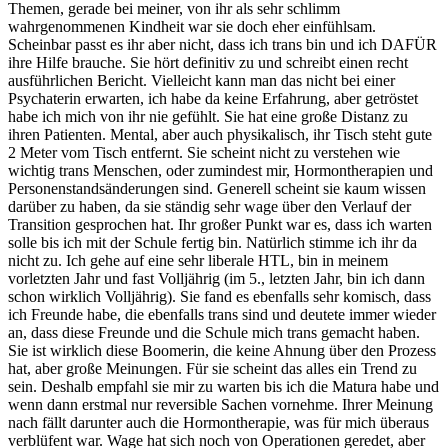
Themen, gerade bei meiner, von ihr als sehr schlimm
wahrgenommenen Kindheit war sie doch eher einfühlsam.
Scheinbar passt es ihr aber nicht, dass ich trans bin und ich DAFÜR
ihre Hilfe brauche. Sie hört definitiv zu und schreibt einen recht
ausführlichen Bericht. Vielleicht kann man das nicht bei einer
Psychaterin erwarten, ich habe da keine Erfahrung, aber getröstet
habe ich mich von ihr nie gefühlt. Sie hat eine große Distanz zu
ihren Patienten. Mental, aber auch physikalisch, ihr Tisch steht gute
2 Meter vom Tisch entfernt. Sie scheint nicht zu verstehen wie
wichtig trans Menschen, oder zumindest mir, Hormontherapien und
Personenstandsänderungen sind. Generell scheint sie kaum wissen
darüber zu haben, da sie ständig sehr wage über den Verlauf der
Transition gesprochen hat. Ihr großer Punkt war es, dass ich warten
solle bis ich mit der Schule fertig bin. Natürlich stimme ich ihr da
nicht zu. Ich gehe auf eine sehr liberale HTL, bin in meinem
vorletzten Jahr und fast Volljährig (im 5., letzten Jahr, bin ich dann
schon wirklich Volljährig). Sie fand es ebenfalls sehr komisch, dass
ich Freunde habe, die ebenfalls trans sind und deutete immer wieder
an, dass diese Freunde und die Schule mich trans gemacht haben.
Sie ist wirklich diese Boomerin, die keine Ahnung über den Prozess
hat, aber große Meinungen. Für sie scheint das alles ein Trend zu
sein. Deshalb empfahl sie mir zu warten bis ich die Matura habe und
wenn dann erstmal nur reversible Sachen vornehme. Ihrer Meinung
nach fällt darunter auch die Hormontherapie, was für mich überaus
verblüfent war. Wage hat sich noch von Operationen geredet, aber