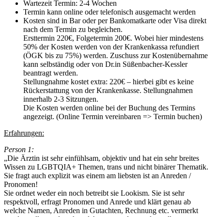
Wartezeit Termin: 2-4 Wochen
Termin kann online oder telefonisch ausgemacht werden
Kosten sind in Bar oder per Bankomatkarte oder Visa direkt
nach dem Termin zu begleichen.
Ersttermin 220€, Folgetermin 200€. Wobei hier mindestens
50% der Kosten werden von der Krankenkassa refundiert
(ÖGK bis zu 75%) werden. Zuschuss zur Kostenübernahme
kann selbständig oder von Dr.in Süßenbacher-Kessler
beantragt werden.
Stellungnahme kostet extra: 220€ – hierbei gibt es keine
Rückerstattung von der Krankenkasse. Stellungnahmen
innerhalb 2-3 Sitzungen.
Die Kosten werden online bei der Buchung des Termins
angezeigt. (Online Termin vereinbaren => Termin buchen)
Erfahrungen:
Person 1:
„Die Ärztin ist sehr einfühlsam, objektiv und hat ein sehr breites
Wissen zu LGBTQIA+ Themen, trans und nicht binärer Thematik.
Sie fragt auch explizit was einem am liebsten ist an Anreden /
Pronomen!
Sie ordnet weder ein noch betreibt sie Lookism. Sie ist sehr
respektvoll, erfragt Pronomen und Anrede und klärt genau ab
welche Namen, Anreden in Gutachten, Rechnung etc. vermerkt