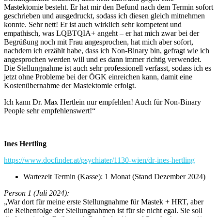
Mastektomie besteht. Er hat mir den Befund nach dem Termin sofort
geschrieben und ausgedruckt, sodass ich diesen gleich mitnehmen
konnte. Sehr nett! Er ist auch wirklich sehr kompetent und
empathisch, was LQBTQIA+ angeht – er hat mich zwar bei der
Begrüßung noch mit Frau angesprochen, hat mich aber sofort,
nachdem ich erzählt habe, dass ich Non-Binary bin, gefragt wie ich
angesprochen werden will und es dann immer richtig verwendet.
Die Stellungnahme ist auch sehr professionell verfasst, sodass ich es
jetzt ohne Probleme bei der ÖGK einreichen kann, damit eine
Kostenübernahme der Mastektomie erfolgt.
Ich kann Dr. Max Hertlein nur empfehlen! Auch für Non-Binary
People sehr empfehlenswert!“
Ines Hertling
https://www.docfinder.at/psychiater/1130-wien/dr-ines-hertling
Wartezeit Termin (Kasse): 1 Monat (Stand Dezember 2024)
Person 1 (Juli 2024):
„War dort für meine erste Stellungnahme für Mastek + HRT, aber
die Reihenfolge der Stellungnahmen ist für sie nicht egal. Sie soll