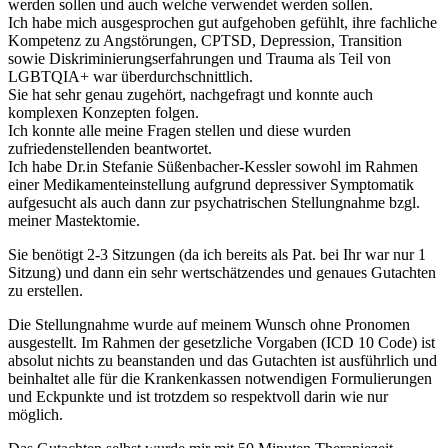
werden sollen und auch welche verwendet werden sollen.
Ich habe mich ausgesprochen gut aufgehoben gefühlt, ihre fachliche
Kompetenz zu Angstörungen, CPTSD, Depression, Transition
sowie Diskriminierungserfahrungen und Trauma als Teil von
LGBTQIA+ war überdurchschnittlich.
Sie hat sehr genau zugehört, nachgefragt und konnte auch
komplexen Konzepten folgen.
Ich konnte alle meine Fragen stellen und diese wurden
zufriedenstellenden beantwortet.
Ich habe Dr.in Stefanie Süßenbacher-Kessler sowohl im Rahmen
einer Medikamenteinstellung aufgrund depressiver Symptomatik
aufgesucht als auch dann zur psychatrischen Stellungnahme bzgl.
meiner Mastektomie.
Sie benötigt 2-3 Sitzungen (da ich bereits als Pat. bei Ihr war nur 1
Sitzung) und dann ein sehr wertschätzendes und genaues Gutachten
zu erstellen.
Die Stellungnahme wurde auf meinem Wunsch ohne Pronomen
ausgestellt. Im Rahmen der gesetzliche Vorgaben (ICD 10 Code) ist
absolut nichts zu beanstanden und das Gutachten ist ausführlich und
beinhaltet alle für die Krankenkassen notwendigen Formulierungen
und Eckpunkte und ist trotzdem so respektvoll darin wie nur
möglich.