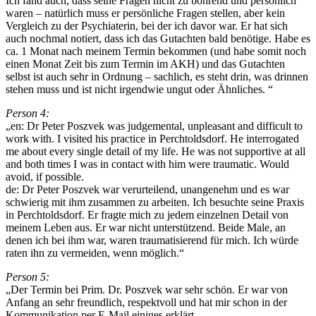
Ich fand auch, dass seine Fragen nicht zu bohrend und persönlich
waren – natürlich muss er persönliche Fragen stellen, aber kein
Vergleich zu der Psychiaterin, bei der ich davor war. Er hat sich
auch nochmal notiert, dass ich das Gutachten bald benötige. Habe es
ca. 1 Monat nach meinem Termin bekommen (und habe somit noch
einen Monat Zeit bis zum Termin im AKH) und das Gutachten
selbst ist auch sehr in Ordnung – sachlich, es steht drin, was drinnen
stehen muss und ist nicht irgendwie ungut oder Ähnliches. “
Person 4:
„en: Dr Peter Poszvek was judgemental, unpleasant and difficult to
work with. I visited his practice in Perchtoldsdorf. He interrogated
me about every single detail of my life. He was not supportive at all
and both times I was in contact with him were traumatic. Would
avoid, if possible.
de: Dr Peter Poszvek war verurteilend, unangenehm und es war
schwierig mit ihm zusammen zu arbeiten. Ich besuchte seine Praxis
in Perchtoldsdorf. Er fragte mich zu jedem einzelnen Detail von
meinem Leben aus. Er war nicht unterstützend. Beide Male, an
denen ich bei ihm war, waren traumatisierend für mich. Ich würde
raten ihn zu vermeiden, wenn möglich.“
Person 5:
„Der Termin bei Prim. Dr. Poszvek war sehr schön. Er war von
Anfang an sehr freundlich, respektvoll und hat mir schon in der
Kommunikation per E-Mail einiges erklärt.