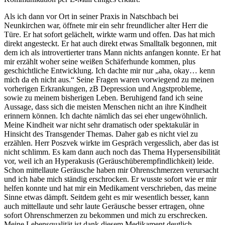
Als ich dann vor Ort in seiner Praxis in Natschbach bei
Neunkirchen war, öffnete mir ein sehr freundlicher alter Herr die
Türe. Er hat sofort gelächelt, wirkte warm und offen. Das hat mich
direkt angesteckt. Er hat auch direkt etwas Smalltalk begonnen, mit
dem ich als introvertierter trans Mann nichts anfangen konnte. Er hat
mir erzählt woher seine weißen Schäferhunde kommen, plus
geschichtliche Entwicklung. Ich dachte mir nur „aha, okay… kenn
mich da eh nicht aus.“ Seine Fragen waren vorwiegend zu meinen
vorherigen Erkrankungen, zB Depression und Angstprobleme,
sowie zu meinem bisherigen Leben. Beruhigend fand ich seine
Aussage, dass sich die meisten Menschen nicht an ihre Kindheit
erinnern können. Ich dachte nämlich das sei eher ungewöhnlich.
Meine Kindheit war nicht sehr dramatisch oder spektakulär in
Hinsicht des Transgender Themas. Daher gab es nicht viel zu
erzählen. Herr Poszvek wirkte im Gespräch vergesslich, aber das ist
nicht schlimm. Es kam dann auch noch das Thema Hypersensibilität
vor, weil ich an Hyperakusis (Geräuschüberempfindlichkeit) leide.
Schon mittellaute Geräusche haben mir Ohrenschmerzen verursacht
und ich habe mich ständig erschrocken. Er wusste sofort wie er mir
helfen konnte und hat mir ein Medikament verschrieben, das meine
Sinne etwas dämpft. Seitdem geht es mir wesentlich besser, kann
auch mittellaute und sehr laute Geräusche besser ertragen, ohne
sofort Ohrenschmerzen zu bekommen und mich zu erschrecken.
Meine Lebensqualität ist dank diesem Medikament deutlich