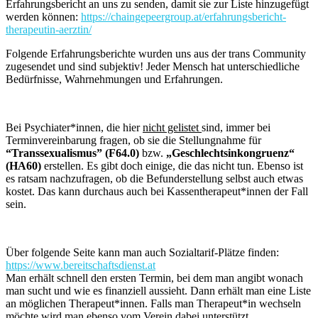
Erfahrungsbericht an uns zu senden, damit sie zur Liste hinzugefügt
werden können:
https://chaingepeergroup.at/erfahrungsbericht-
therapeutin-aerztin/
Folgende Erfahrungsberichte wurden uns aus der trans Community
zugesendet und sind subjektiv! Jeder Mensch hat unterschiedliche
Bedürfnisse, Wahrnehmungen und Erfahrungen.
Bei Psychiater*innen, die hier
nicht gelistet
sind, immer bei
Terminvereinbarung fragen, ob sie die Stellungnahme für
“Transsexualismus” (F64.0)
bzw.
„Geschlechtsinkongruenz“
(HA60)
erstellen. Es gibt doch einige, die das nicht tun. Ebenso ist
es ratsam nachzufragen, ob die Befunderstellung selbst auch etwas
kostet. Das kann durchaus auch bei Kassentherapeut*innen der Fall
sein.
Über folgende Seite kann man auch Sozialtarif-Plätze finden:
https://www.bereitschaftsdienst.at
Man erhält schnell den ersten Termin, bei dem man angibt wonach
man sucht und wie es finanziell aussieht. Dann erhält man eine Liste
an möglichen Therapeut*innen. Falls man Therapeut*in wechseln
möchte wird man ebenso vom Verein dabei unterstützt.