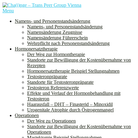
Skip
to
Menu
Cha(i)nge ist ein Verein für alle Menschen, denen bei der Geburt das
content
Geschlecht “weiblich” zugeordnet wurde und die sich mit diesem
Namens- und Personenstandsänderung
nicht oder nur teilweise identifizieren. Dies schließt nicht nur trans
Namens- und Personenstandsänderung
Männer, sondern auch nichtbinäre und genderqueere Personen ein.
Namensänderung Zeugnisse
Namensänderung Führerschein
Wehrpflicht nach Personenstandsänderung
Hormonersatztherapie
Der Weg zur Hormontherapie
Standorte zur Bewilligung der Kostenübernahme von
Rezepten
Hormonersatztherapie Beispiel Stellungnahmen
Testosteronpräparate
Standorte für Testosteronpräparate
Testosteron Referenzwerte
Effekte und Verlauf der Hormonbehandlung mit
Testosteron
Haarausfall – DHT – Finasterid – Minoxidil
Urogenitale Atrophie durch Östrogenmangel
Operationen
Der Weg zu Operationen
Standorte zur Bewilligung der Kostenübernahme von
Operationen
Mastektomie Beispiel Stellungnahmen