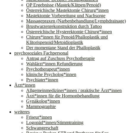
OP Ergebnisse (Mastek/Klitpen/Penoid)
Österreichische Mastektomie Chirurg*innen
Mastektomie Vorbereitung und Nachsorge
Massagepraxen (Narbenbehandlung/Lymphdrainage)
Brustwarzenrekonstruktion durch Tattoo
Österreichische Hysterektomie Chirurg*innen
Chirurg*innen für Penoid/Phalloplastik und
Klitorispenoid/Metoidioplastik
Der momentane Stand der Phalloplastik
psychosoziales Fachpersonal
Antrag auf Zuschuss Psychotherapie
Wahlärzt*innen Refundierung
Psychotherapeut*innen
klinische Psycholog*innen
Psychiater*innen
Ärzt*innen
Allgemeinmediziner*innen / praktische Ärzt*innen
Ärzt*innen für die Hormonbehandlung
Gynäkolog*innen
Mammographie
weiteres
Friseur*innen
Logopäd*innen/Stimmtraining
Schwangerschaft