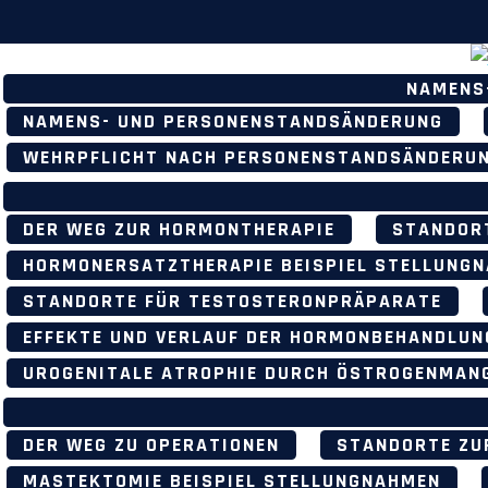
Skip
to
content
Ch
NAMENS
si
NAMENS- UND PERSONENSTANDSÄNDERUNG
un
WEHRPFLICHT NACH PERSONENSTANDSÄNDERU
DER WEG ZUR HORMONTHERAPIE
STANDORT
HORMONERSATZTHERAPIE BEISPIEL STELLUNG
STANDORTE FÜR TESTOSTERONPRÄPARATE
EFFEKTE UND VERLAUF DER HORMONBEHANDLUN
UROGENITALE ATROPHIE DURCH ÖSTROGENMAN
DER WEG ZU OPERATIONEN
STANDORTE ZU
MASTEKTOMIE BEISPIEL STELLUNGNAHMEN