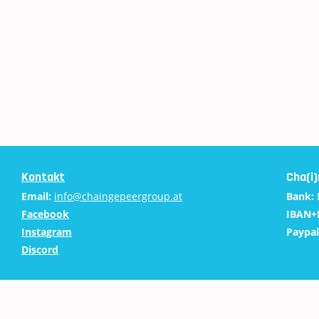
Kontakt
Cha(i
Email:
info@chaingepeergroup.at
Bank:
Facebook
IBAN+
Instagram
Paypal
Discord