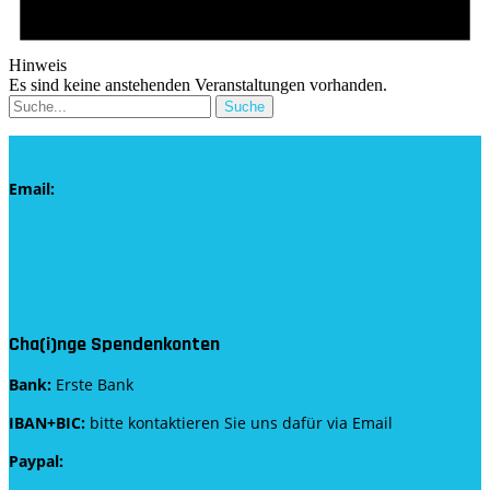
Hinweis
Es sind keine anstehenden Veranstaltungen vorhanden.
Kontakt
Email:
info@chaingepeergroup.at
Facebook
Instagram
Discord
Cha(i)nge Spendenkonten
Bank:
Erste Bank
IBAN+BIC:
bitte kontaktieren Sie uns dafür via Email
Paypal:
info@chaingepeergroup.at