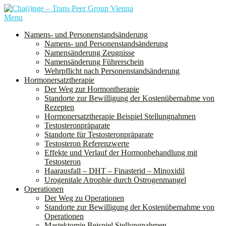
Skip
to
Menu
Cha(i)nge ist ein Verein für alle Menschen, denen bei der Geburt das
content
Geschlecht “weiblich” zugeordnet wurde und die sich mit diesem
Namens- und Personenstandsänderung
nicht oder nur teilweise identifizieren. Dies schließt nicht nur trans
Namens- und Personenstandsänderung
Männer, sondern auch nichtbinäre und genderqueere Personen ein.
Namensänderung Zeugnisse
Namensänderung Führerschein
Wehrpflicht nach Personenstandsänderung
Hormonersatztherapie
Der Weg zur Hormontherapie
Standorte zur Bewilligung der Kostenübernahme von
Rezepten
Hormonersatztherapie Beispiel Stellungnahmen
Testosteronpräparate
Standorte für Testosteronpräparate
Testosteron Referenzwerte
Effekte und Verlauf der Hormonbehandlung mit
Testosteron
Haarausfall – DHT – Finasterid – Minoxidil
Urogenitale Atrophie durch Östrogenmangel
Operationen
Der Weg zu Operationen
Standorte zur Bewilligung der Kostenübernahme von
Operationen
Mastektomie Beispiel Stellungnahmen