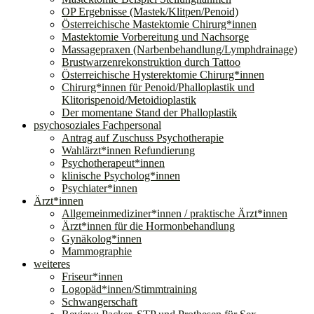
OP Ergebnisse (Mastek/Klitpen/Penoid)
Österreichische Mastektomie Chirurg*innen
Mastektomie Vorbereitung und Nachsorge
Massagepraxen (Narbenbehandlung/Lymphdrainage)
Brustwarzenrekonstruktion durch Tattoo
Österreichische Hysterektomie Chirurg*innen
Chirurg*innen für Penoid/Phalloplastik und
Klitorispenoid/Metoidioplastik
Der momentane Stand der Phalloplastik
psychosoziales Fachpersonal
Antrag auf Zuschuss Psychotherapie
Wahlärzt*innen Refundierung
Psychotherapeut*innen
klinische Psycholog*innen
Psychiater*innen
Ärzt*innen
Allgemeinmediziner*innen / praktische Ärzt*innen
Ärzt*innen für die Hormonbehandlung
Gynäkolog*innen
Mammographie
weiteres
Friseur*innen
Logopäd*innen/Stimmtraining
Schwangerschaft