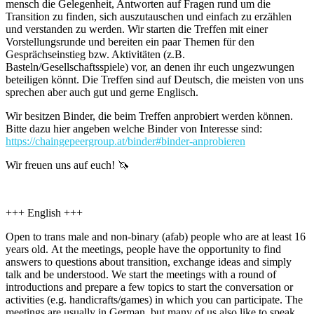
mensch die Gelegenheit, Antworten auf Fragen rund um die
Transition zu finden, sich auszutauschen und einfach zu erzählen
und verstanden zu werden. Wir starten die Treffen mit einer
Vorstellungsrunde und bereiten ein paar Themen für den
Gesprächseinstieg bzw. Aktivitäten (z.B.
Basteln/Gesellschaftsspiele) vor, an denen ihr euch ungezwungen
beteiligen könnt. Die Treffen sind auf Deutsch, die meisten von uns
sprechen aber auch gut und gerne Englisch.
Wir besitzen Binder, die beim Treffen anprobiert werden können.
Bitte dazu hier angeben welche Binder von Interesse sind:
https://chaingepeergroup.at/binder#binder-anprobieren
Wir freuen uns auf euch! 🦄
+++ English +++
Open to trans male and non-binary (afab) people who are at least 16
years old. At the meetings, people have the opportunity to find
answers to questions about transition, exchange ideas and simply
talk and be understood. We start the meetings with a round of
introductions and prepare a few topics to start the conversation or
activities (e.g. handicrafts/games) in which you can participate. The
meetings are usually in German, but many of us also like to speak