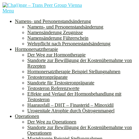
Skip
to
Menu
Cha(i)nge ist ein Verein für alle Menschen, denen bei der Geburt das
content
Geschlecht “weiblich” zugeordnet wurde und die sich mit diesem
Namens- und Personenstandsänderung
nicht oder nur teilweise identifizieren. Dies schließt nicht nur trans
Namens- und Personenstandsänderung
Männer, sondern auch nichtbinäre und genderqueere Personen ein.
Namensänderung Zeugnisse
Namensänderung Führerschein
Wehrpflicht nach Personenstandsänderung
Hormonersatztherapie
Der Weg zur Hormontherapie
Standorte zur Bewilligung der Kostenübernahme von
Rezepten
Hormonersatztherapie Beispiel Stellungnahmen
Testosteronpräparate
Standorte für Testosteronpräparate
Testosteron Referenzwerte
Effekte und Verlauf der Hormonbehandlung mit
Testosteron
Haarausfall – DHT – Finasterid – Minoxidil
Urogenitale Atrophie durch Östrogenmangel
Operationen
Der Weg zu Operationen
Standorte zur Bewilligung der Kostenübernahme von
Operationen
Mastektomie Beispiel Stellungnahmen