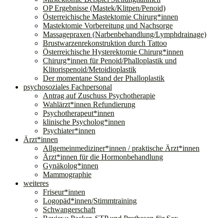
OP Ergebnisse (Mastek/Klitpen/Penoid)
Österreichische Mastektomie Chirurg*innen
Mastektomie Vorbereitung und Nachsorge
Massagepraxen (Narbenbehandlung/Lymphdrainage)
Brustwarzenrekonstruktion durch Tattoo
Österreichische Hysterektomie Chirurg*innen
Chirurg*innen für Penoid/Phalloplastik und
Klitorispenoid/Metoidioplastik
Der momentane Stand der Phalloplastik
psychosoziales Fachpersonal
Antrag auf Zuschuss Psychotherapie
Wahlärzt*innen Refundierung
Psychotherapeut*innen
klinische Psycholog*innen
Psychiater*innen
Ärzt*innen
Allgemeinmediziner*innen / praktische Ärzt*innen
Ärzt*innen für die Hormonbehandlung
Gynäkolog*innen
Mammographie
weiteres
Friseur*innen
Logopäd*innen/Stimmtraining
Schwangerschaft