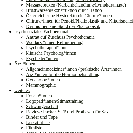
Massagepraxen (Narbenbehandlung/Lymphdrainage)
Brustwarzenrekonstruktion durch Tattoo
Österreichische Hysterektomie Chirurg*innen
Chirurg*innen für Penoid/Phalloplastik und Klitorispeno
Der momentane Stand der Phalloplastik
psychosoziales Fachpersonal
Antrag auf Zuschuss Psychotherapie
Wahlärzt*innen Refundierung
Psychotherapeut*innen
klinische Psycholog*innen
Psychiater*innen
Ärzt*innen
Allgemeinmediziner*innen / praktische Ärzt*innen
Ärzt*innen für die Hormonbehandlung
Gynäkolog*innen
Mammographie
weiteres
Friseur*innen
Logopäd*innen/Stimmtraining
Schwangerschaft
Review: Packer, STP und Prothesen für Sex
Binder und Tape
Literaturliste
Filmliste