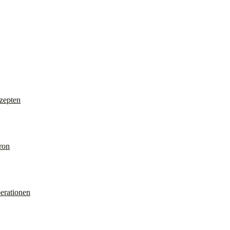
Geschlecht “weiblich” zugeordnet wurde und die sich mit diesem nicht od
zepten
ron
erationen