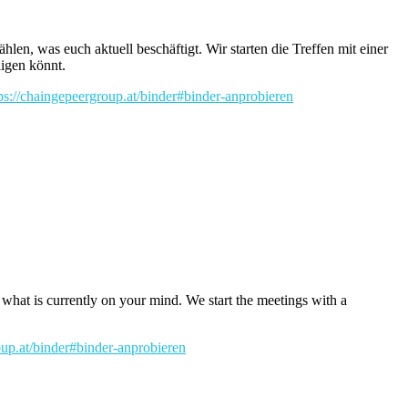
len, was euch aktuell beschäftigt. Wir starten die Treffen mit einer
ligen könnt.
ps://chaingepeergroup.at/binder#binder-anprobieren
 what is currently on your mind. We start the meetings with a
oup.at/binder#binder-anprobieren