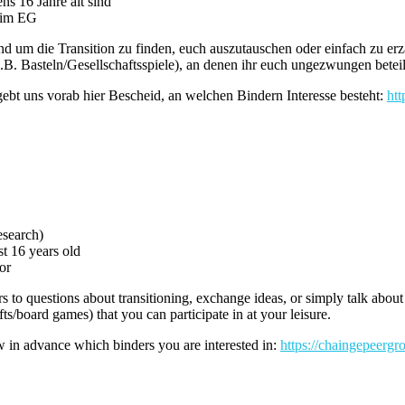
ns 16 Jahre alt sind
e im EG
 um die Transition zu finden, euch auszutauschen oder einfach zu erzäh
(z.B. Basteln/Gesellschaftsspiele), an denen ihr euch ungezwungen betei
gebt uns vorab hier Bescheid, an welchen Bindern Interesse besteht:
htt
esearch)
st 16 years old
or
 to questions about transitioning, exchange ideas, or simply talk about
fts/board games) that you can participate in at your leisure.
ow in advance which binders you are interested in:
https://chaingepeergr