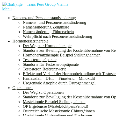
Skip
to
Menu
Cha(i)nge ist ein Verein für alle Menschen, denen bei der Geburt das 
content
sondern auch nichtbinäre und genderqueere Personen ein.
Namens- und Personenstandsänderung
Namens- und Personenstandsänderung
Namensänderung Zeugnisse
Namensänderung Führerschein
Wehrpflicht nach Personenstandsänderung
Hormonersatztherapie
Der Weg zur Hormontherapie
Standorte zur Bewilligung der Kostenübernahme von Re
Hormonersatztherapie Beispiel Stellungnahmen
Testosteronpräparate
Standorte für Testosteronpräparate
Testosteron Referenzwerte
Effekte und Verlauf der Hormonbehandlung mit Testoste
Haarausfall – DHT – Finasterid – Minoxidil
Urogenitale Atrophie durch Östrogenmangel
Operationen
Der Weg zu Operationen
Standorte zur Bewilligung der Kostenübernahme von Op
Mastektomie Beispiel Stellungnahmen
OP Ergebnisse (Mastek/Klitpen/Penoid)
Österreichische Mastektomie Chirurg*innen
Mastektomie Vorbereitung und Nachsorge