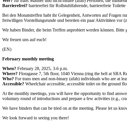
Wer?
für trans Männer und nicht-binäre (afab) Personen, die mindeste
Barrierefrei?
barrierefrei für Rollstuhlfahrende, barrierefreie Toilett
Bei den Monatstreffen habt ihr Gelegenheit, Antworten auf Fragen rund
freiwilligen Vorstellungsrunde und bereiten ein paar Aktivitäten vor 
Wir haben Binder, die beim Treffen anprobiert werden können. Bitte 
Wir freuen uns auf euch!
(EN)
February monthly meeting
When?
February 28, 2025, 3-6 p.m.
Where?
Floragasse 7, 5th floor, 1040 Vienna (ring the bell at SBA R
Who?
For trans men and non-binary (afab) individuals who are at lea
Accessible?
Wheelchair accessible, accessible toilet on the ground flo
At the monthly meetings, you will have the opportunity to find answers
voluntary round of introductions and prepare a few activities (e.g., cra
We have binders that can be tried on at the meeting. Please let us kn
We look forward to seeing you there!